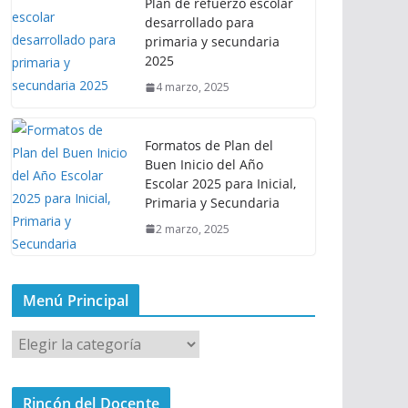
Plan de refuerzo escolar
desarrollado para
primaria y secundaria
2025
4 marzo, 2025
Formatos de Plan del
Buen Inicio del Año
Escolar 2025 para Inicial,
Primaria y Secundaria
2 marzo, 2025
Menú Principal
M
e
n
Rincón del Docente