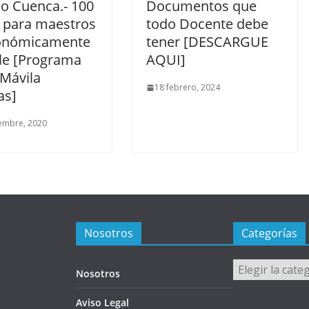
do Cuenca.- 100
Documentos que
 para maestros
todo Docente debe
onómicamente
tener [DESCARGUE
ble [Programa
AQUI]
 Mávila
18 febrero, 2024
as]
embre, 2020
Nosotros
Categorías
Categorías
Nosotros
Aviso Legal