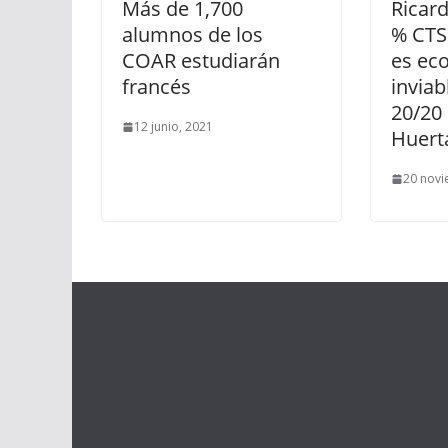
Más de 1,700
Ricar
alumnos de los
% CTS
COAR estudiarán
es ec
francés
invia
20/20
12 junio, 2021
Huert
20 novi