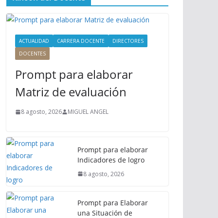
ú
P
r
i
ACTUALIDAD
CARRERA DOCENTE
DIRECTORES
n
DOCENTES
c
Prompt para elaborar
i
p
Matriz de evaluación
a
l
8 agosto, 2026
MIGUEL ANGEL
Prompt para elaborar
Indicadores de logro
8 agosto, 2026
Prompt para Elaborar
una Situación de