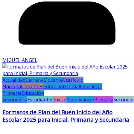
MIGUEL ANGEL
Actualidad
Carrera Docente
Currículo
Nacional
Docentes
Educación Inicial
Educación
Primaria
Educación
Secundaria
Estudiantes
Inicial
Planificación
Primaria
Secundar
Formatos de Plan del Buen Inicio del Año
Escolar 2025 para Inicial, Primaria y Secundaria