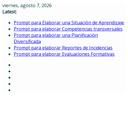
Skip
viernes, agosto 7, 2026
to
Latest:
content
Prompt para Elaborar una Situación de Aprendizaje
Prompt para elaborar Competencias transversales
Prompt para elaborar una Planificación
Diversificada
Prompt para elaborar Reportes de Incidencias
Prompt para elaborar Evaluaciones Formativas