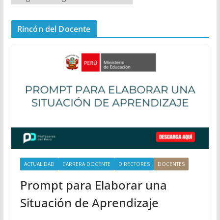
e
n
Rincón del Docente
ú
P
r
i
n
c
i
p
a
l
ACTUALIDAD
CARRERA DOCENTE
DIRECTORES
DOCENTES
Prompt para Elaborar una
Situación de Aprendizaje