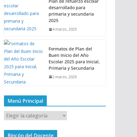
Plan de refuerzo escolar
desarrollado para
primaria y secundaria
2025
4 marzo, 2025
Formatos de Plan del
Buen Inicio del Año
Escolar 2025 para Inicial,
Primaria y Secundaria
2 marzo, 2025
Menú Principal
M
e
n
Rincón del Docente