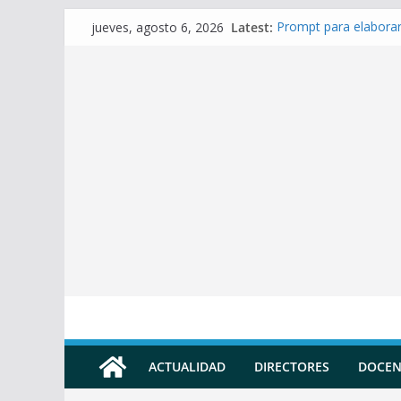
Skip
Latest:
Prompt para elaborar
jueves, agosto 6, 2026
to
Prompt para Elaborar
Prompt para elabora
content
Prompt para elaborar 
Prompt para elaborar
ACTUALIDAD
DIRECTORES
DOCEN