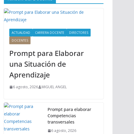
ú
P
r
i
n
ACTUALIDAD
CARRERA DOCENTE
DIRECTORES
c
DOCENTES
i
Prompt para Elaborar
p
a
una Situación de
l
Aprendizaje
6 agosto, 2026
MIGUEL ANGEL
Prompt para elaborar
Competencias
transversales
6 agosto, 2026