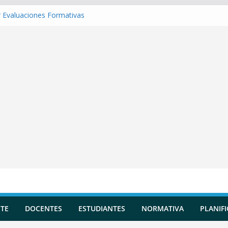
 Evaluaciones Formativas
 una Situación de Aprendizaje
r Competencias transversales
una Planificación Diversificada
 Reportes de Incidencias
TE
DOCENTES
ESTUDIANTES
NORMATIVA
PLANIF