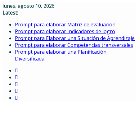
Skip
lunes, agosto 10, 2026
to
Latest:
content
Prompt para elaborar Matriz de evaluación
Prompt para elaborar Indicadores de logro
Prompt para Elaborar una Situación de Aprendizaje
Prompt para elaborar Competencias transversales
Prompt para elaborar una Planificación
Diversificada