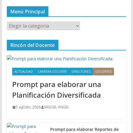
Menú Principal
M
e
n
Rincón del Docente
ú
P
r
i
ACTUALIDAD
CARRERA DOCENTE
DIRECTORES
DOCENTES
n
Prompt para elaborar una
c
i
Planificación Diversificada
p
a
5 agosto, 2026
MIGUEL ANGEL
l
Prompt para elaborar Reportes de