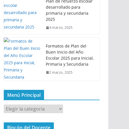
Plan de refuerzo escolar
desarrollado para
primaria y secundaria
2025
4 marzo, 2025
Formatos de Plan del
Buen Inicio del Año
Escolar 2025 para Inicial,
Primaria y Secundaria
2 marzo, 2025
Menú Principal
M
e
n
Rincón del Docente