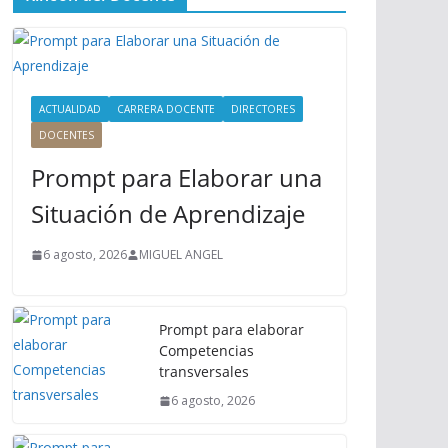
ú
P
r
i
n
ACTUALIDAD
CARRERA DOCENTE
DIRECTORES
c
DOCENTES
i
Prompt para Elaborar una
p
a
Situación de Aprendizaje
l
6 agosto, 2026
MIGUEL ANGEL
Prompt para elaborar
Competencias
transversales
6 agosto, 2026