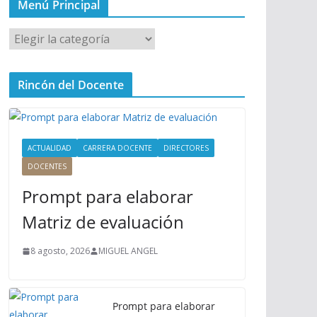
Menú Principal
M
e
n
Rincón del Docente
ú
P
r
i
ACTUALIDAD
CARRERA DOCENTE
DIRECTORES
n
DOCENTES
c
Prompt para elaborar
i
p
Matriz de evaluación
a
l
8 agosto, 2026
MIGUEL ANGEL
Prompt para elaborar