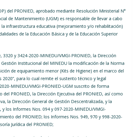
MOP) del PRONIED, aprobado mediante Resolución Ministerial N°
ial de Mantenimiento (UGM) es responsable de llevar a cabo
a infraestructura educativa (mejoramiento y/o rehabilitación)
odalidades de la Educación Básica y de la Educación Superior
99, 3320 y 3424-2020-MINEDU/VMGI-PRONIED, la Dirección
de Gestión Institucional del MINEDU la modificación de la Norma
ición de equipamiento menor (Kits de Higiene) en el marco del
020”, para lo cual remite el sustento técnico y legal
093-2020-MINEDU/VMGI-PRONIED-UGM suscrito de forma
to del PRONIED, la Dirección Ejecutiva del PRONIED, así como
iva, la Dirección General de Gestión Descentralizada, y la
ar, y los Informes Nos. 094 y 097-2020-MINEDU/VMGI-
iento del PRONIED; los Informes Nos. 949, 970 y 998-2020-
ría Jurídica del PRONIED;