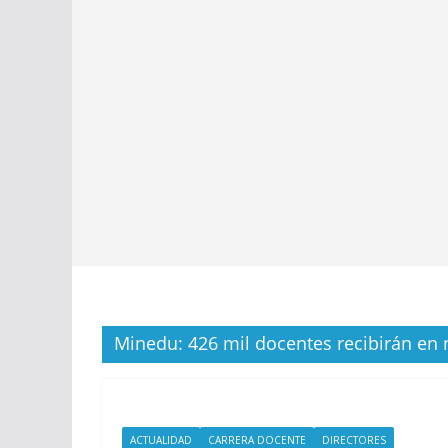
Minedu: 426 mil docentes recibirán en
ACTUALIDAD
CARRERA DOCENTE
DIRECTORES