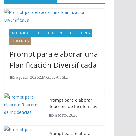
ú
P
r
i
n
ACTUALIDAD
CARRERA DOCENTE
DIRECTORES
c
DOCENTES
i
Prompt para elaborar una
p
a
Planificación Diversificada
l
5 agosto, 2026
MIGUEL ANGEL
Prompt para elaborar
Reportes de Incidencias
5 agosto, 2026
Prompt para elaborar