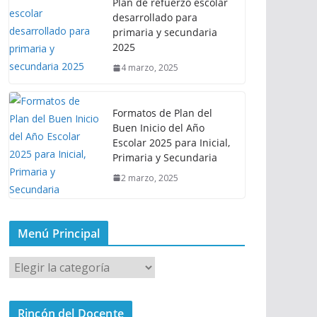
Plan de refuerzo escolar
desarrollado para
primaria y secundaria
2025
4 marzo, 2025
Formatos de Plan del
Buen Inicio del Año
Escolar 2025 para Inicial,
Primaria y Secundaria
2 marzo, 2025
Menú Principal
M
e
n
Rincón del Docente