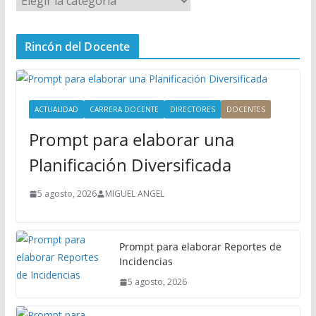
e
n
Rincón del Docente
ú
P
r
i
ACTUALIDAD
CARRERA DOCENTE
DIRECTORES
DOCENTES
n
Prompt para elaborar una
c
i
Planificación Diversificada
p
a
5 agosto, 2026
MIGUEL ANGEL
l
Prompt para elaborar Reportes de
Incidencias
5 agosto, 2026