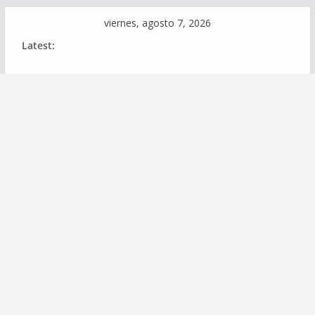
Skip
viernes, agosto 7, 2026
to
Latest:
content