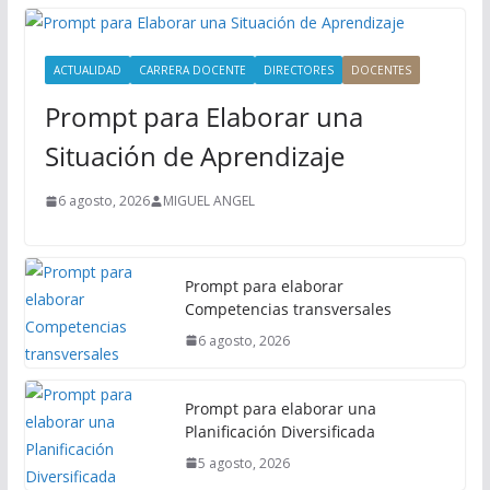
P
r
i
ACTUALIDAD
CARRERA DOCENTE
DIRECTORES
DOCENTES
n
Prompt para Elaborar una
c
i
Situación de Aprendizaje
p
a
6 agosto, 2026
MIGUEL ANGEL
l
Prompt para elaborar
Competencias transversales
6 agosto, 2026
Prompt para elaborar una
Planificación Diversificada
5 agosto, 2026