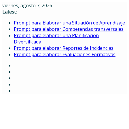
Skip
viernes, agosto 7, 2026
to
Latest:
content
Prompt para Elaborar una Situación de Aprendizaje
Prompt para elaborar Competencias transversales
Prompt para elaborar una Planificación
Diversificada
Prompt para elaborar Reportes de Incidencias
Prompt para elaborar Evaluaciones Formativas