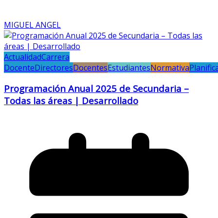
MIGUEL ANGEL
Actualidad
Carrera
Docente
Directores
Docentes
Estudiantes
Normativa
Planific
Programación Anual 2025 de Secundaria –
Todas las áreas | Desarrollado