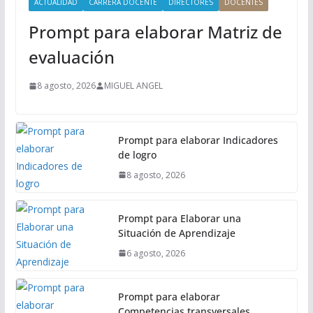
ACTUALIDAD
CARRERA DOCENTE
DIRECTORES
DOCENTES
n
Prompt para elaborar Matriz de
c
i
evaluación
p
a
8 agosto, 2026
MIGUEL ANGEL
l
Prompt para elaborar Indicadores
de logro
8 agosto, 2026
Prompt para Elaborar una
Situación de Aprendizaje
6 agosto, 2026
Prompt para elaborar
Competencias transversales