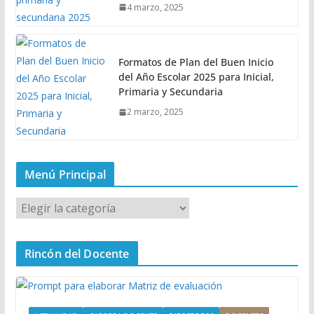
4 marzo, 2025
Formatos de Plan del Buen Inicio
del Año Escolar 2025 para Inicial,
Primaria y Secundaria
2 marzo, 2025
Menú Principal
M
e
n
Rincón del Docente
ú
P
r
i