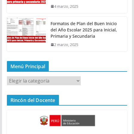
4 marzo, 2025
Formatos de Plan del Buen Inicio
del Año Escolar 2025 para Inicial,
Primaria y Secundaria
2 marzo, 2025
Menú Principal
M
e
n
Rincón del Docente
ú
P
r
i
n