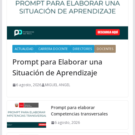
c
i
p
a
l
ACTUALIDAD
CARRERA DOCENTE
DIRECTORES
DOCENTES
Prompt para Elaborar una
Situación de Aprendizaje
6 agosto, 2026
MIGUEL ANGEL
Prompt para elaborar
Competencias transversales
6 agosto, 2026