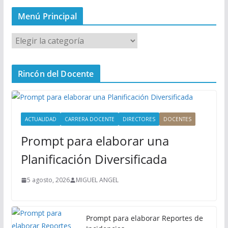
Menú Principal
M
e
n
Rincón del Docente
ú
P
r
i
ACTUALIDAD
CARRERA DOCENTE
DIRECTORES
DOCENTES
n
Prompt para elaborar una
c
i
Planificación Diversificada
p
a
5 agosto, 2026
MIGUEL ANGEL
l
Prompt para elaborar Reportes de