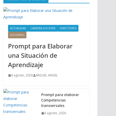
ú
P
r
i
n
ACTUALIDAD
CARRERA DOCENTE
DIRECTORES
c
DOCENTES
i
Prompt para Elaborar
p
a
una Situación de
l
Aprendizaje
6 agosto, 2026
MIGUEL ANGEL
Prompt para elaborar
Competencias
transversales
6 agosto, 2026