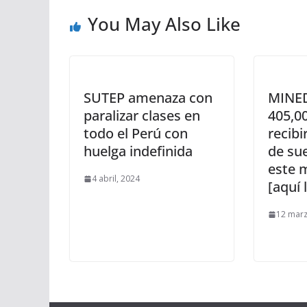
You May Also Like
SUTEP amenaza con
MINED
paralizar clases en
405,0
todo el Perú con
recib
huelga indefinida
de sue
este 
4 abril, 2024
[aquí 
12 marz