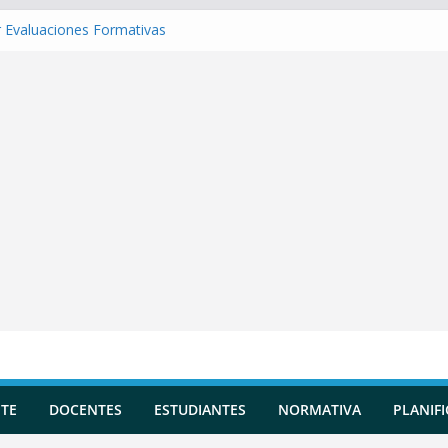
 Evaluaciones Formativas
 una Situación de Aprendizaje
r Competencias transversales
una Planificación Diversificada
 Reportes de Incidencias
TE
DOCENTES
ESTUDIANTES
NORMATIVA
PLANIF