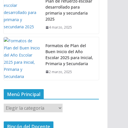
Plan de refuerzo escolar
desarrollado para
primaria y secundaria
2025
4 marzo, 2025
Formatos de Plan del
Buen Inicio del Año
Escolar 2025 para Inicial,
Primaria y Secundaria
2 marzo, 2025
Menú Principal
M
e
n
Rincón del Docente