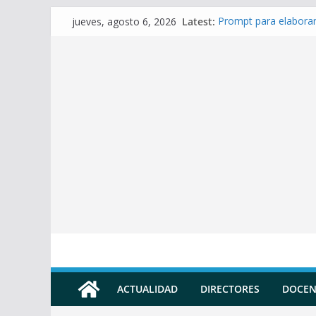
Skip
Latest:
Prompt para elaborar
jueves, agosto 6, 2026
to
Prompt para Elaborar
Prompt para elabora
content
Prompt para elaborar 
Prompt para elaborar
ACTUALIDAD
DIRECTORES
DOCEN