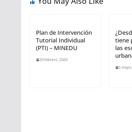
You May Also Like
Plan de Intervención
¿Desd
Tutorial Individual
tiene
(PTI) – MINEDU
las es
urban
20 febrero, 2026
5 mayo,