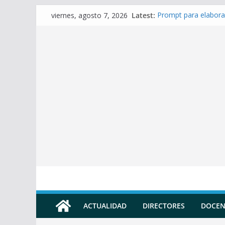
Skip
Latest:
Prompt para elabora
viernes, agosto 7, 2026
to
Prompt para Elabora
Prompt para elabora
content
Prompt para elaborar
Prompt para elabora
ACTUALIDAD
DIRECTORES
DOCEN