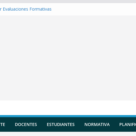
r Evaluaciones Formativas
r una Situación de Aprendizaje
r Competencias transversales
 una Planificación Diversificada
r Reportes de Incidencias
TE
DOCENTES
ESTUDIANTES
NORMATIVA
PLANIF