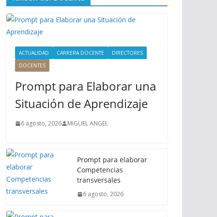
ú
P
r
i
n
ACTUALIDAD
CARRERA DOCENTE
DIRECTORES
c
DOCENTES
i
Prompt para Elaborar una
p
a
Situación de Aprendizaje
l
6 agosto, 2026
MIGUEL ANGEL
Prompt para elaborar
Competencias
transversales
6 agosto, 2026