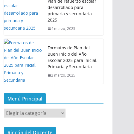
Plan de refuerzo escolar
desarrollado para
primaria y secundaria
2025
4 marzo, 2025
Formatos de Plan del
Buen Inicio del Año
Escolar 2025 para Inicial,
Primaria y Secundaria
2 marzo, 2025
Menú Principal
M
e
n
Rincón del Docente