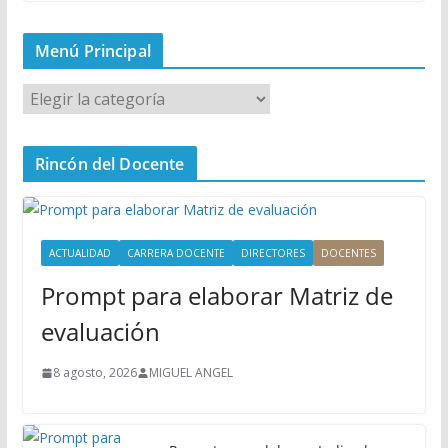
Menú Principal
M
e
n
Rincón del Docente
ú
P
r
i
ACTUALIDAD
CARRERA DOCENTE
DIRECTORES
DOCENTES
n
Prompt para elaborar Matriz de
c
i
evaluación
p
a
8 agosto, 2026
MIGUEL ANGEL
l