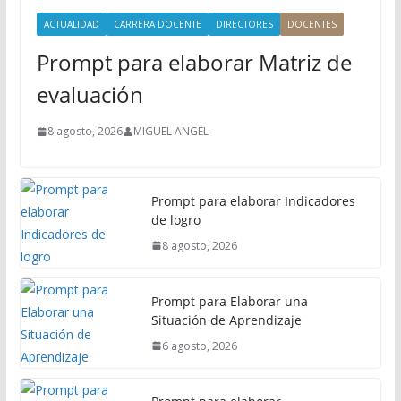
i
ACTUALIDAD
CARRERA DOCENTE
DIRECTORES
DOCENTES
n
Prompt para elaborar Matriz de
c
i
evaluación
p
a
8 agosto, 2026
MIGUEL ANGEL
l
Prompt para elaborar Indicadores
de logro
8 agosto, 2026
Prompt para Elaborar una
Situación de Aprendizaje
6 agosto, 2026