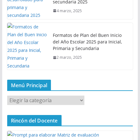
secundaria 2025
4 marzo, 2025
Formatos de Plan del Buen Inicio
del Año Escolar 2025 para Inicial,
Primaria y Secundaria
2 marzo, 2025
Menú Principal
M
e
n
Rincón del Docente
ú
P
r